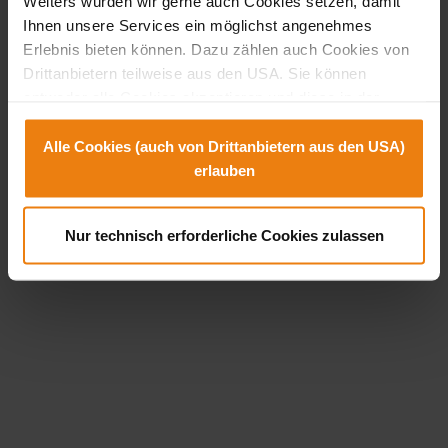
Weiters würden wir gerne auch Cookies setzen, damit
Ihnen unsere Services ein möglichst angenehmes
Erlebnis bieten können. Dazu zählen auch Cookies von
Drittanbietern teilweise aus den USA. Sie können
entweder alle Cookies akzeptieren und diese in der
Zukunft jederzeit widerrufen oder der Verwendung von
Cookies, die nicht technisch erforderlich sind,
Alle Cookies (auch von Drittanbietern aus den USA)
widersprechen. Zu den Anbietern aus der USA: SIe
erlauben
können diese auch einzeln abwählen oder zulassen. Der
Hintergrund dazu ist, dass es in den USA kein dem
Nur technisch erforderliche Cookies zulassen
europäischen Datenschutz entsprechendes
Schutzniveau gibt und wir einerseits Ihnen eine perfekte
Dienstleistung bieten wollen und andererseits auch die
Wahlmöglichkeit, wie wir dabei mit Ihren Daten umgehen
sollen.
Sollten Sie Fragen haben, dann ist unsere
Datenschutzerklärung ein guter Ort, um über die
Verarbeitung Ihrer Daten, Ihre Rechte und unsere