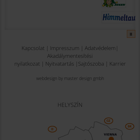
⏸
Kapcsolat
|
Impresszum
|
Adatvédelem
|
Akadálymentesítési
nyilatkozat
|
Nyitvatartás
|
Sajtószoba
|
Karrier
webdesign by master design gmbh
HELYSZÍN