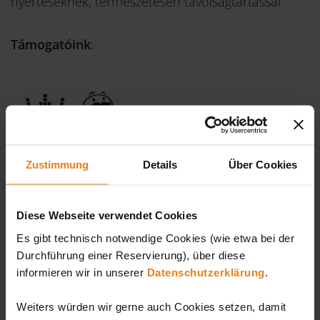
nyerteseknek, természetesen távolságtartással.
Támogatóink
:
Zustimmung
Details
Über Cookies
TUDNIVALÓK
Diese Webseite verwendet Cookies
Es gibt technisch notwendige Cookies (wie etwa bei der
Durchführung einer Reservierung), über diese
Ismerik Sunny Bunny-t?
informieren wir in unserer
Datenschutzerklärung
.
Akkor itt az ideje! Sunny Bunny-val a Sonnentherme
élményfürdőben találkozhat a leggyakrabban. A Sunny
Weiters würden wir gerne auch Cookies setzen, damit