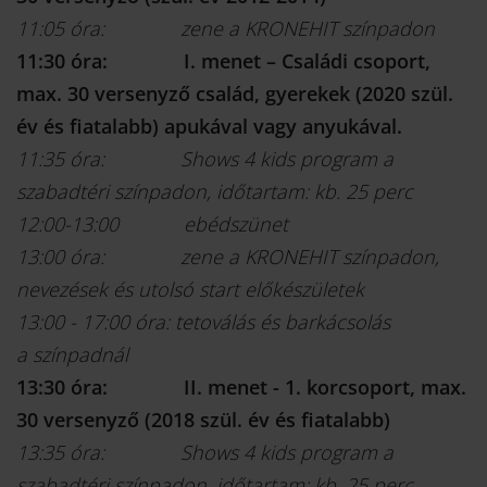
11:05 óra: zene a KRONEHIT színpadon
11:30 óra: I. menet – Családi csoport,
max. 30 versenyző család, gyerekek (2020 szül.
év és fiatalabb) apukával vagy anyukával.
11:35 óra: Shows 4 kids program a
szabadtéri színpadon, időtartam: kb. 25 perc
12:00-13:00 ebédszünet
13:00 óra: zene a KRONEHIT színpadon,
nevezések és utolsó start előkészületek
13:00 - 17:00 óra: tetoválás és barkácsolás
a színpadnál
13:30 óra: II. menet - 1. korcsoport, max.
30 versenyző (2018 szül. év és fiatalabb)
13:35 óra: Shows 4 kids program a
szabadtéri színpadon, időtartam: kb. 25 perc