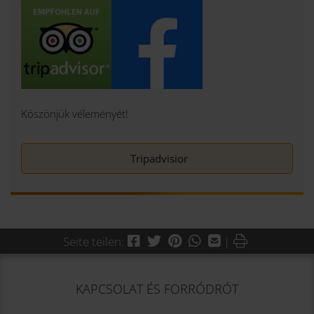
Köszönjük véleményét!
Tripadvisior
Facebook
Twitter
Pinterest
WhatsApp
Mail
Drucken
Seite teilen:
|
KAPCSOLAT ÉS FORRÓDRÓT