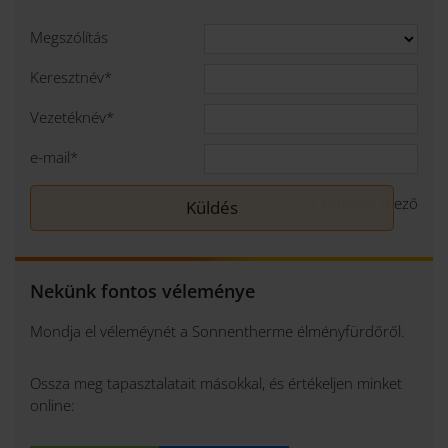
Megszólítás
Keresztnév
*
Vezetéknév
*
e-mail
*
*
kötelező mező
Nekünk fontos véleménye
Mondja el véleméynét a Sonnentherme élményfürdőről.
Ossza meg tapasztalatait másokkal, és értékeljen minket
online: