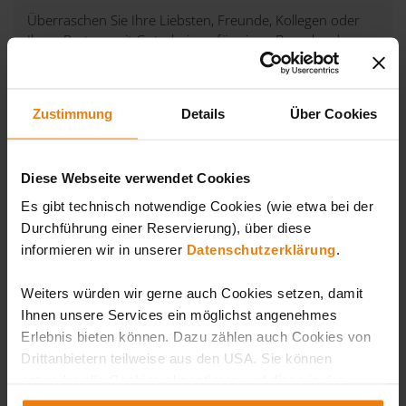
Überraschen Sie Ihre Liebsten, Freunde, Kollegen oder
Ihren Partner mit Gutscheinen für einen Besuch oder
Urlaub in der Sonnentherme Lutzmannsburg.
Zustimmung
Details
Über Cookies
Diese Webseite verwendet Cookies
Es gibt technisch notwendige Cookies (wie etwa bei der
Durchführung einer Reservierung), über diese
informieren wir in unserer
Datenschutzerklärung
.
Weiters würden wir gerne auch Cookies setzen, damit
Ihnen unsere Services ein möglichst angenehmes
Erlebnis bieten können. Dazu zählen auch Cookies von
Drittanbietern teilweise aus den USA. Sie können
entweder alle Cookies akzeptieren und diese in der
Zukunft jederzeit widerrufen oder der Verwendung von