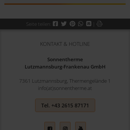
Facebook
Twitter
Pinterest
WhatsApp
Mail
Drucken
Seite teilen:
|
KONTAKT & HOTLINE
Sonnentherme
Lutzmannsburg-Frankenau GmbH
7361 Lutzmannsburg, Thermengelände 1
info(at)sonnentherme.at
Tel. +43 2615 87171
Facebook
Instagram
YouTube