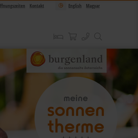
ffnungszeiten
Kontakt
English
Magyar
Buchen
Sonnentherme Shop
anrufen