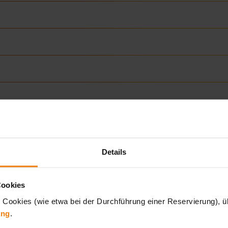
15.30 Uhr unter Tel.
Details
academy(at)sonnentherme.at
.
Cookies
 Cookies (wie etwa bei der Durchführung einer Reservierung), üb
ung
.