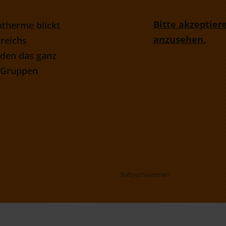
Bitte akzeptier
therme blickt
anzusehen.
rreichs
den das ganz
n Gruppen
Babyschwimmen