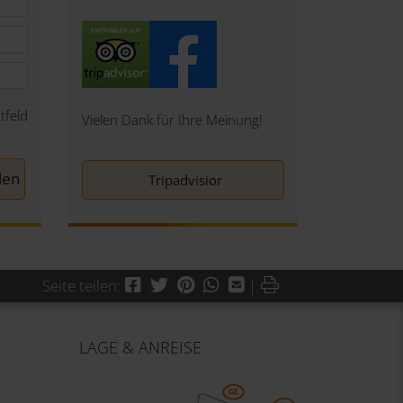
tfeld
Vielen Dank für Ihre Meinung!
Tripadvisior
Facebook
Twitter
Pinterest
WhatsApp
Mail
Drucken
Seite teilen:
|
LAGE & ANREISE