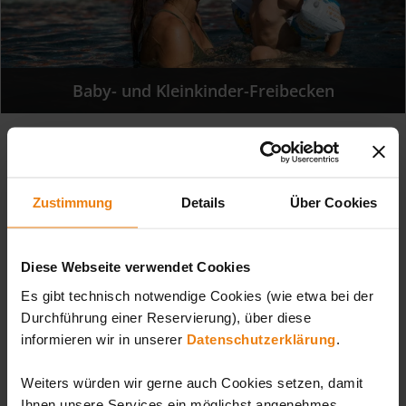
Baby- und Kleinkinder-Freibecken
WISSENSWERTES
Zustimmung
Details
Über Cookies
Kennt Ihr schon Sunny Bunny?
Diese Webseite verwendet Cookies
Dann wird es aber Zeit! Sunny Bunny wird Euch in der
Es gibt technisch notwendige Cookies (wie etwa bei der
Sonnentherme öfter begegnen. Mitglieder in seinem
Durchführung einer Reservierung), über diese
Sunny Bunny Club genießen viele Vorzüge und Vorteils-
informieren wir in unserer
Datenschutzerklärung
.
Angebote.
Weiters würden wir gerne auch Cookies setzen, damit
Basteltipps, Geschichten, Ermäßigungen,
Ihnen unsere Services ein möglichst angenehmes