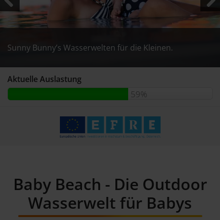
Previous
Next
Sunny Bunny’s Wasserwelten für die Kleinen.
Sunny Bunny’s Wasserwelten für die Kleinen.
Sunny Bunny’s Wasserwelten für die Kleinen.
Aktuelle Auslastung
59%
Baby Beach - Die Outdoor
Wasserwelt für Babys