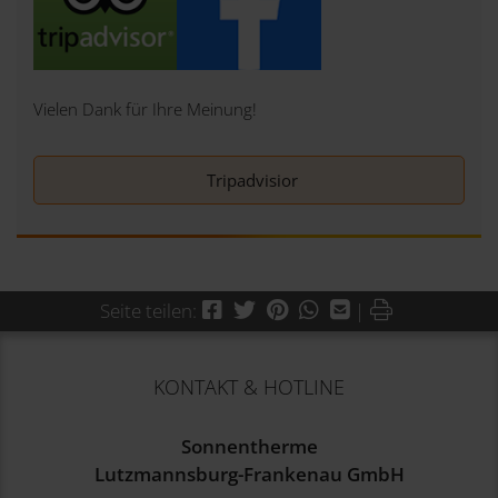
Vielen Dank für Ihre Meinung!
Tripadvisior
Facebook
Twitter
Pinterest
WhatsApp
Mail
Drucken
Seite teilen:
|
KONTAKT & HOTLINE
Sonnentherme
Lutzmannsburg-Frankenau GmbH