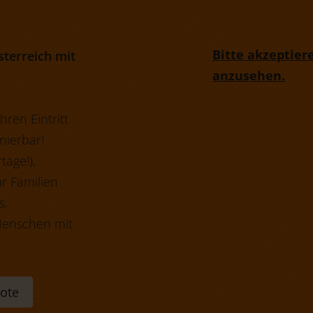
Bitte akzeptier
sterreich mit
anzusehen.
ren Eintritt
nierbar!
age!),
ür Familien
s,
Menschen mit
ote
.