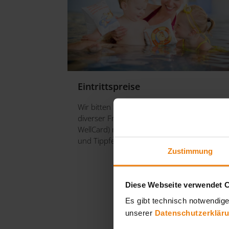
Eintrittspreise
Wir bitten um Verständnis, dass Gutscheine
diverser Fremdfirmen (z.B.: Webhotels,
WellCard) nicht akzeptiert werden! (Preis-
und Tippfehler vorbehalten!)
Zustimmung
Diese Webseite verwendet 
Es gibt technisch notwendige
unserer
Datenschutzerklär