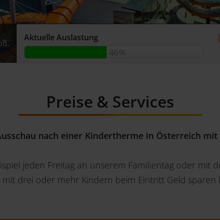
Aktuelle Auslastung
oß.
oß.
oß.
46%
Preise & Services
Ausschau nach einer Kindertherme in Österreich mi
eispiel jeden Freitag an unserem Familientag oder mit 
 mit drei oder mehr Kindern beim Eintritt Geld spare