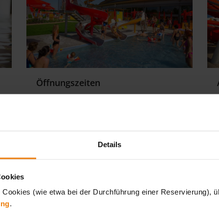
Öffnungszeiten
Montag bis Donnerstag und Sonntag:
9.00 bis 21.00 Uhr
Freitag, Samstag, Sonntage vor Feiertagen:
Details
9.00 bis 22.00 Uhr
Übernachtungsgäste mit Sunnycard:
Cookies
Eintritt ab 8.30 Uhr
 Cookies (wie etwa bei der Durchführung einer Reservierung), üb
ung
.