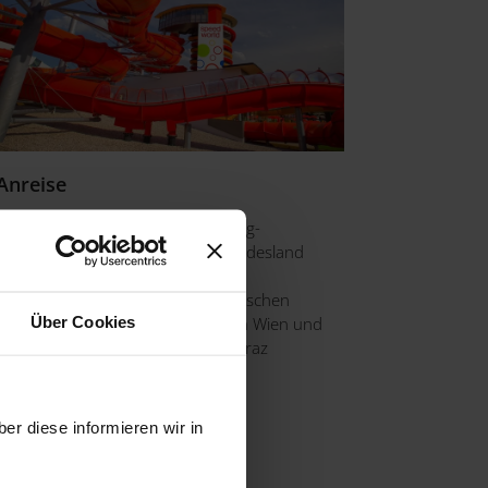
Anreise
Die Sonnentherme Lutzmannsburg-
Frankenau liegt im östlichsten Bundesland
Österreichs, dem Sonnenland
Mittelburgenland, nahe der ungarischen
Über Cookies
Grenze, etwa eine Autostunde von Wien und
etwas mehr als eine Stunde von Graz
entfernt.
er diese informieren wir in