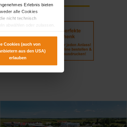
angenehmes Erlebnis bieten
tweder alle Cookies
die nicht technisch
eln abwählen oder zulassen.
hendes Schutzniveau gibt und
lmöglichkeit, wie wir dabei
le Cookies (auch von
tanbietern aus den USA)
erlauben
rarbeitung Ihrer Daten, Ihre