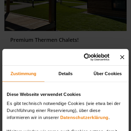
Premium Thermen Chalets!
Die Premium Thermen Chalets mit direktem kurzen
Zugang zur Sonnentherme (über das Freigelände)
bieten ganzjährig ein gemütliches Zuhause für Ihren
Zustimmung
Details
Über Cookies
perfekten Familienurlaub.
THERMEN CHALETS
Diese Webseite verwendet Cookies
Es gibt technisch notwendige Cookies (wie etwa bei der
Durchführung einer Reservierung), über diese
informieren wir in unserer
Datenschutzerklärung
.