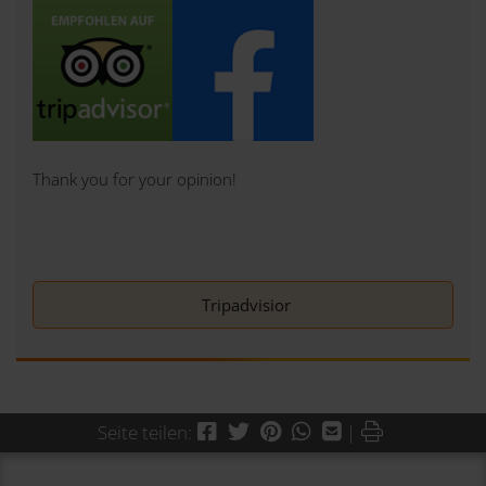
Thank you for your opinion!
Tripadvisior
Facebook
Twitter
Pinterest
WhatsApp
Mail
Drucken
Seite teilen:
|