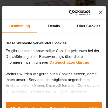
Zustimmung
Details
Über Cookies
Order & print now
Diese Webseite verwendet Cookies
Es gibt technisch notwendige Cookies (wie etwa bei der
Durchführung einer Reservierung), über diese
Subscribe to our newsletter
informieren wir in unserer
Datenschutzerklärung
.
Subscribe to the Sonnentherme newsletter and always
Weiters würden wir gerne auch Cookies setzen, damit
stay up to date about our news.
Ihnen unsere Services ein möglichst angenehmes
Erlebnis bieten können. Dazu zählen auch Cookies von
Drittanbietern teilweise aus den USA. Sie können
entweder alle Cookies akzeptieren und diese in der
Salutation
*
Zukunft jederzeit widerrufen oder der Verwendung von