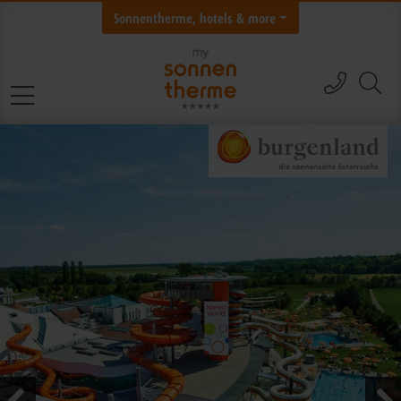
Sonnentherme, hotels & more
call
Skip navigation