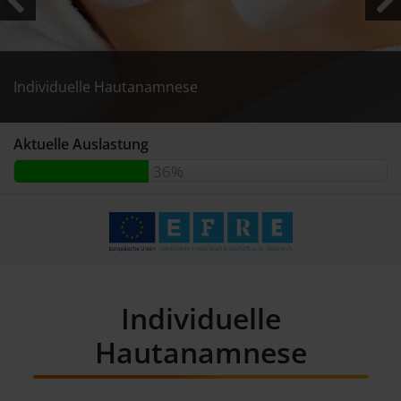
Previous
Next
Individuelle Hautanamnese
Individuelle Hautanamnese
Individuelle Hautanamnese
Aktuelle Auslastung
36%
Individuelle
Hautanamnese