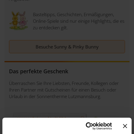
Basteltipps, Geschichten, Ermäßigungen,
Online-Spiele sind nur einige Highlights, die es
zu entdecken gilt.
Besuche Sunny & Pinky Bunny
Das perfekte Geschenk
Überraschen Sie Ihre Liebsten, Freunde, Kollegen oder
Ihren Partner mit Gutscheinen für einen Besuch oder
Urlaub in der Sonnentherme Lutzmannsburg.