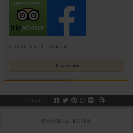
Vielen Dank für Ihre Meinung!
Tripadvisior
Facebook
Twitter
Pinterest
WhatsApp
Mail
Drucken
Seite teilen:
|
KONTAKT & HOTLINE