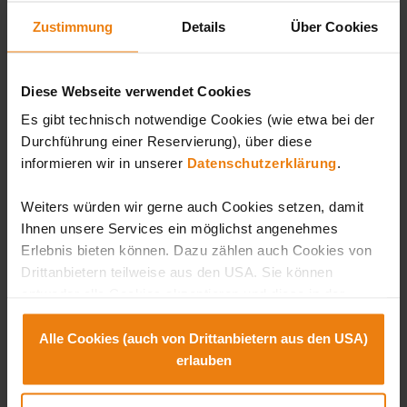
Zustimmung
Details
Über Cookies
Diese Webseite verwendet Cookies
Es gibt technisch notwendige Cookies (wie etwa bei der
Durchführung einer Reservierung), über diese
informieren wir in unserer
Datenschutzerklärung
.
Weiters würden wir gerne auch Cookies setzen, damit
Ihnen unsere Services ein möglichst angenehmes
Jetzt bestellen & ausdrucken
Erlebnis bieten können. Dazu zählen auch Cookies von
Drittanbietern teilweise aus den USA. Sie können
entweder alle Cookies akzeptieren und diese in der
Zum Newsletter anmelden
Zukunft jederzeit widerrufen oder der Verwendung von
Cookies, die nicht technisch erforderlich sind,
Alle Cookies (auch von Drittanbietern aus den USA)
Melden Sie sich jetzt zum Newsletter der Sonnentherme
widersprechen. Zu den Anbietern aus der USA: SIe
erlauben
an und verpassen Sie damit keine Neuigkeiten.
können diese auch einzeln abwählen oder zulassen. Der
Hintergrund dazu ist, dass es in den USA kein dem