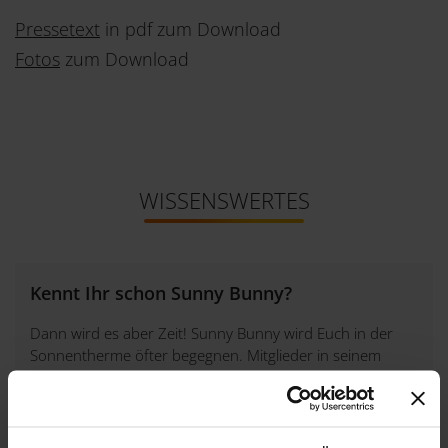
Pressetext
in pdf zum Download
Fotos
zum Download
WISSENSWERTES
Kennt Ihr schon Sunny Bunny?
Dann wird es aber Zeit! Sunny Bunny wird Euch in der
Sonnentherme öfter begegnen. Mitglieder in seinem
Sunny Bunny Club genießen viele Vorzüge und Vorteils-
Angebote.