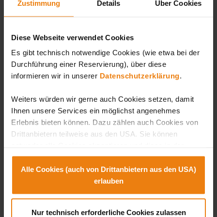
Basteltipps, Geschichten, Ermäßigungen,
Zustimmung
Details
Über Cookies
Online-Spiele sind nur einige Highlights, die es
zu entdecken gilt.
Diese Webseite verwendet Cookies
Es gibt technisch notwendige Cookies (wie etwa bei der
Besuche Sunny & Pinky Bunny
Durchführung einer Reservierung), über diese
informieren wir in unserer
Datenschutzerklärung
.
Das perfekte Geschenk
Weiters würden wir gerne auch Cookies setzen, damit
Ihnen unsere Services ein möglichst angenehmes
Überraschen Sie Ihre Liebsten, Freunde, Kollegen oder
Erlebnis bieten können. Dazu zählen auch Cookies von
Ihren Partner mit Gutscheinen für einen Besuch oder
Urlaub in der Sonnentherme Lutzmannsburg.
Drittanbietern teilweise aus den USA. Sie können
entweder alle Cookies akzeptieren und diese in der
Zukunft jederzeit widerrufen oder der Verwendung von
Cookies, die nicht technisch erforderlich sind,
Alle Cookies (auch von Drittanbietern aus den USA)
widersprechen. Zu den Anbietern aus der USA: SIe
erlauben
können diese auch einzeln abwählen oder zulassen. Der
Hintergrund dazu ist, dass es in den USA kein dem
Nur technisch erforderliche Cookies zulassen
europäischen Datenschutz entsprechendes