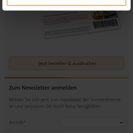
Schutzniveau gibt und wir einerseits Ihnen eine perfekte
Dienstleistung bieten wollen und andererseits auch die
Wahlmöglichkeit, wie wir dabei mit Ihren Daten umgehen
sollen.
Sollten Sie Fragen haben, dann ist unsere
Datenschutzerklärung ein guter Ort, um über die
Verarbeitung Ihrer Daten, Ihre Rechte und unsere
Jetzt bestellen & ausdrucken
Pflichten nachzulesen.
Zum Newsletter anmelden
Melden Sie sich jetzt zum Newsletter der Sonnentherme
an und verpassen Sie damit keine Neuigkeiten.
Anrede
*