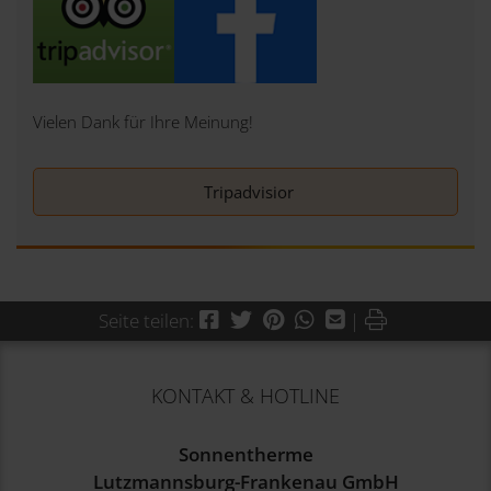
Vielen Dank für Ihre Meinung!
Tripadvisior
Facebook
Twitter
Pinterest
WhatsApp
Mail
Drucken
Seite teilen:
|
KONTAKT & HOTLINE
Sonnentherme
Lutzmannsburg-Frankenau GmbH