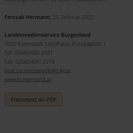
Sollten Sie Fragen haben, dann ist unsere
Datenschutzerklärung ein guter Ort, um über die
Fercsak Hermann,
25. Februar 2022
Verarbeitung Ihrer Daten, Ihre Rechte und unsere
Pflichten nachzulesen.
Landesmedienservice Burgenland
7000 Eisenstadt, Landhaus, Europaplatz 1
Tel: 02682/600-2941
Fax: 02682/600-2278
post.oa-presse(at)bgld.gv.at
www.burgenland.at
Pressetext als PDF