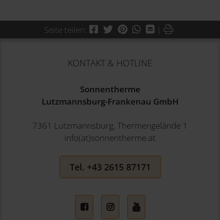
Facebook
Twitter
Pinterest
WhatsApp
Mail
Drucken
Seite teilen:
|
KONTAKT & HOTLINE
Sonnentherme
Lutzmannsburg-Frankenau GmbH
7361 Lutzmannsburg, Thermengelände 1
info(at)sonnentherme.at
Tel. +43 2615 87171
Facebook
Instagram
YouTube