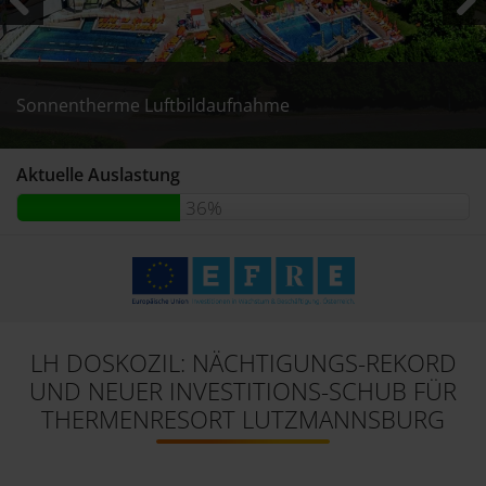
Previous
Next
Sonnentherme Luftbildaufnahme
Sunny Bunny’s Wasserwelten für Klein & Groß.
Sunny Bunny’s Wasserwelten für Klein & Groß.
Sunny Bunny’s Wasserwelten für Klein & Groß.
Aktuelle Auslastung
36%
LH DOSKOZIL: NÄCHTIGUNGS-REKORD
UND NEUER INVESTITIONS-SCHUB FÜR
THERMENRESORT LUTZMANNSBURG