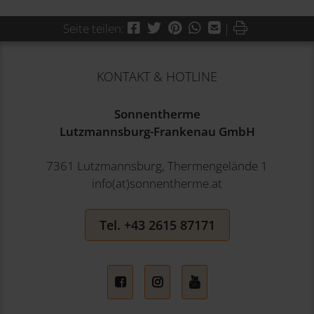
Facebook
Twitter
Pinterest
WhatsApp
Mail
Drucken
Seite teilen:
|
KONTAKT & HOTLINE
Sonnentherme
Lutzmannsburg-Frankenau GmbH
7361 Lutzmannsburg, Thermengelände 1
info(at)sonnentherme.at
Tel. +43 2615 87171
Facebook
Instagram
YouTube