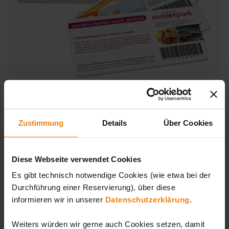
Jetzt bestellen & ausdrucken
Zustimmung
Details
Über Cookies
Diese Webseite verwendet Cookies
Zum Newsletter anmelden
Es gibt technisch notwendige Cookies (wie etwa bei der
Melden Sie sich jetzt zum Newsletter der Sonnentherme
Durchführung einer Reservierung), über diese
an und verpassen Sie damit keine Neuigkeiten.
informieren wir in unserer
Datenschutzerklärung
.
Anrede
*
Weiters würden wir gerne auch Cookies setzen, damit