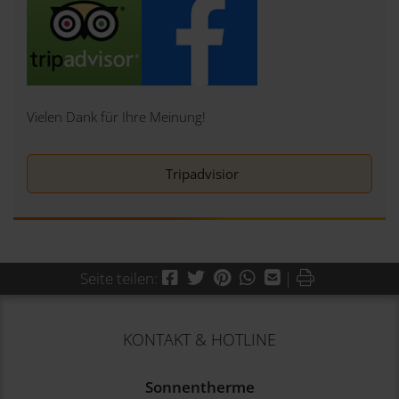
Vielen Dank für Ihre Meinung!
Tripadvisior
Facebook
Twitter
Pinterest
WhatsApp
Mail
Drucken
Seite teilen:
|
KONTAKT & HOTLINE
Sonnentherme