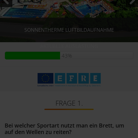
PREVIOUS
NEXT
SUNNY BUNNY’S WASSERWELTEN FÜR KLEIN & GROSS.
SUNNY BUNNY’S WASSERWELTEN FÜR KLEIN & GROSS.
SUNNY BUNNY’S WASSERWELTEN FÜR KLEIN & GROSS.
SONNENTHERME LUFTBILDAUFNAHME
AKTUELLE AUSLASTUNG
43%
FRAGE 1.
Bei welcher Sportart nutzt man ein Brett, um
auf den Wellen zu reiten?