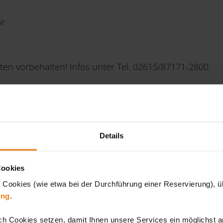
hr
ten vorbehalten! Infos unter Tel. 02615/87171-2800
KINDERGARTEN- U. SCHULKLASSEN,...
Gruppen gegen Voranmeldung Mo-Sa 8.30 - 12.00 Uhr
Details
So 18.30-22.00 Uhr!
Cookies
 Cookies (wie etwa bei der Durchführung einer Reservierung), üb
800
ung
.
ch Cookies setzen, damit Ihnen unsere Services ein möglichst 