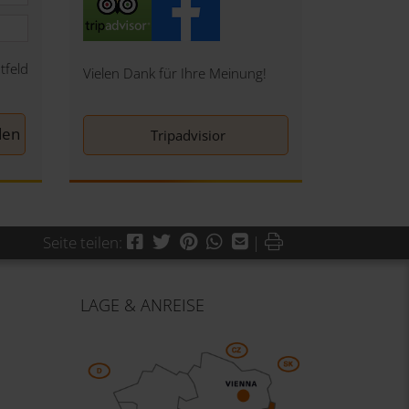
tfeld
Vielen Dank für Ihre Meinung!
Tripadvisior
Facebook
Twitter
Pinterest
WhatsApp
Mail
Drucken
Seite teilen:
|
LAGE & ANREISE