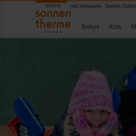
Sonnentherme
Hotel Sonnenpark
Thermen Chalets
Babys
Kids
E
Navigation überspringen