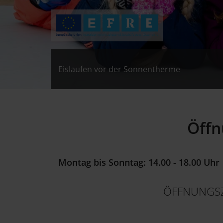
Eislaufen vor der Sonnentherme
Eislaufen vor der Sonnentherme
Eislaufen vor der Sonnentherme
Öffn
Montag bis Sonntag: 14.00 - 18.00 Uhr
ÖFFNUNGSZ