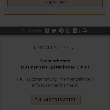
Tripadvisior
Facebook
Twitter
Pinterest
WhatsApp
Mail
Drucken
Seite teilen:
|
KONTAKT & HOTLINE
Sonnentherme
Lutzmannsburg-Frankenau GmbH
7361 Lutzmannsburg, Thermengelände 1
info(at)sonnentherme.at
Tel. +43 2615 87171