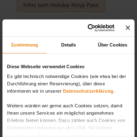
Infos zum Holiday Ninja Pass
.
Die Gastrobereiche dürfen uneingeschränkt
geöffnet bleiben.
Zustimmung
Details
Über Cookies
Möglichkeit des kontaktlosen Bezahlens mit
Bankomatkarte anstelle von Bargeld (auch
weiterhin möglich!) an den Kassen, der
Diese Webseite verwendet Cookies
Rezeption und bequemes Konsumieren
Es gibt technisch notwendige Cookies (wie etwa bei der
mittels Eintritts-Chip-Bandes in der
Durchführung einer Reservierung), über diese
informieren wir in unserer
Datenschutzerklärung
.
Sonnentherme!
Häufiges bzw. regelmäßiges Händewaschen
Weiters würden wir gerne auch Cookies setzen, damit
und Duschen!
Ihnen unsere Services ein möglichst angenehmes
Regelmäßige Desinfektion (Hände,
Erlebnis bieten können. Dazu zählen auch Cookies von
Drittanbietern teilweise aus den USA. Sie können
Kinderwagen,…) bei den Desinfektionsmittel-
entweder alle Cookies akzeptieren und diese in der