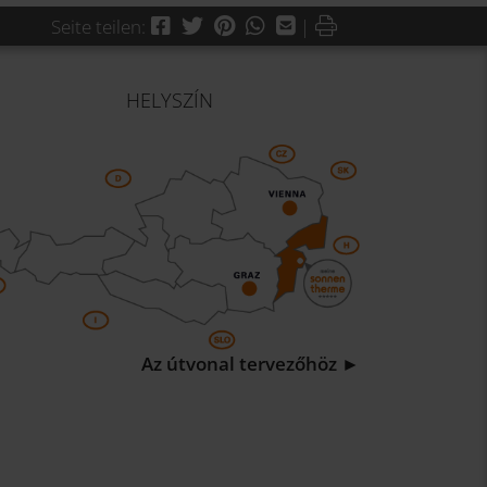
Facebook
Twitter
Pinterest
WhatsApp
Mail
Drucken
Seite teilen:
|
HELYSZÍN
Az útvonal tervezőhöz ►