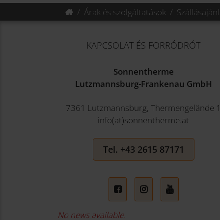
Árak és szolgáltatások
Szállásaján
KAPCSOLAT ÉS FORRÓDRÓT
Sonnentherme
Lutzmannsburg-Frankenau GmbH
7361 Lutzmannsburg, Thermengelände 
info(at)sonnentherme.at
Tel. +43 2615 87171
No news available.