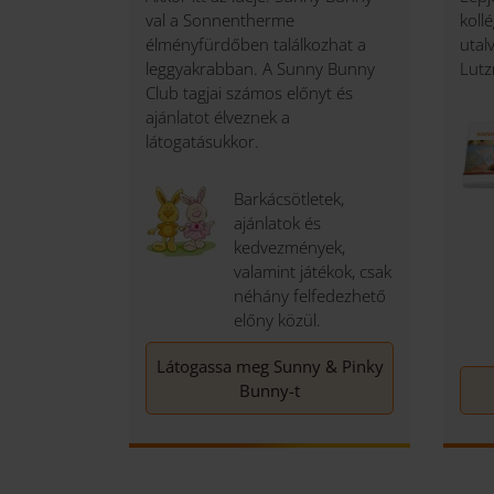
val a Sonnentherme
koll
élményfürdőben találkozhat a
utal
leggyakrabban. A Sunny Bunny
Lut
Club tagjai számos előnyt és
ajánlatot élveznek a
látogatásukkor.
Barkácsötletek,
ajánlatok és
kedvezmények,
valamint játékok, csak
néhány felfedezhető
előny közül.
Látogassa meg Sunny & Pinky
Bunny-t