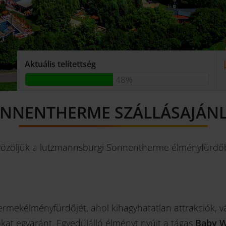
Aktuális telítettség
48%
ONNENTHERME SZÁLLÁSAJÁNL
özöljük a lutzmannsburgi Sonnentherme élményfürdő
yermekélményfürdőjét, ahol kihagyhatatlan attrakciók,
okat egyaránt. Egyedülálló élményt nyújt a tágas
Baby W