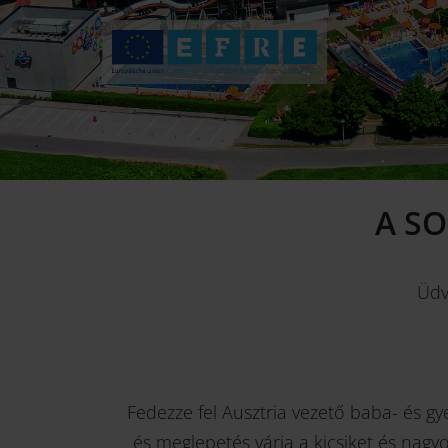
A S
Üdv
Fedezze fel Ausztria vezető baba- és g
és meglepetés várja a kicsiket és nagy