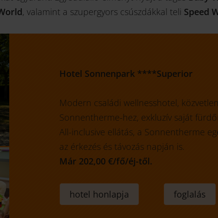
World
, valamint a szupergyors csúszdákkal teli
Speed W
Hotel Sonnenpark ****Superior
Modern családi wellnesshotel, közvetlen
Sonnentherme-hez, exkluzív saját fürdőr
All-inclusive ellátás, a Sonnentherme e
az érkezés és távozás napján is.
Már 202,00 €/fő/éj-től.
hotel honlapja
foglalás