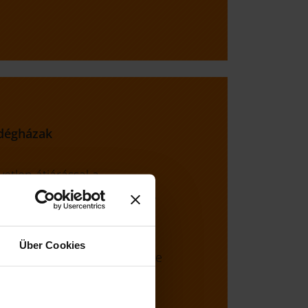
dégházak
etlen átjárással a
 évben kényelmes, otthonos
di nyaraláshoz
Über Cookies
al
, valamint a Sonnentherme
 és távozás napján is.