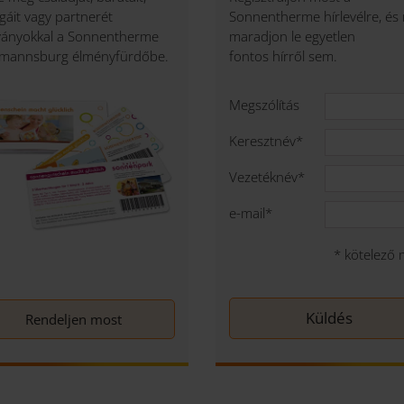
égáit vagy partnerét
Sonnentherme hírlevélre, és
ványokkal a Sonnentherme
maradjon le egyetlen
zmannsburg élményfürdőbe.
fontos hírről sem.
Megszólítás
Keresztnév
*
Vezetéknév
*
e-mail
*
*
kötelező 
Rendeljen most