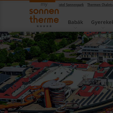
Sonnentherme
Hotel Sonnenpark
Thermen Chalets
Babák
Gyereke
tervező átugrása