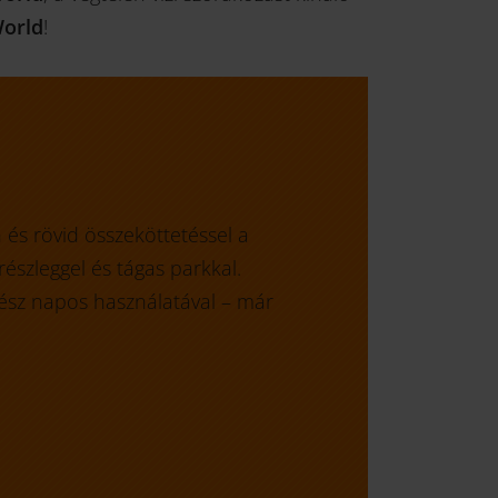
orld
!
 és rövid összeköttetéssel a
észleggel és tágas parkkal.
gész napos használatával – már