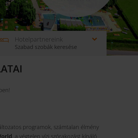
Hotelpartnereink
Szabad szobák keresése
ATAI
ben!
 változatos programok, számtalan élmény
orld
, a végtelen vízi szórakozást kínáló