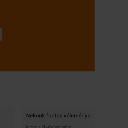
Nekünk fontos véleménye
Mondja el véleméynét a