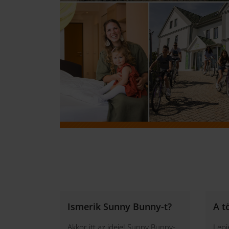
Ismerik Sunny Bunny-t?
A t
Akkor itt az ideje! Sunny Bunny-
Lepj