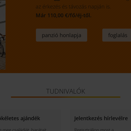
az érkezés és távozás napján is.
Már 110,00 €/fő/éj-től.
panzió honlapja
foglalás
TUDNIVALÓK
ökéletes ajándék
Jelentkezés hírlevélre
e meg családját, barátait,
Regisztráljon most a