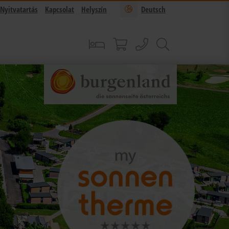
Nyitvatartás
Kapcsolat
Helyszín
Deutsch
foglalás
Sonnentherme shop
hívás