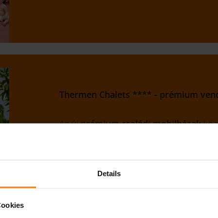
Thermen Chalets **** - prémium ven
Az új
prémium családi mobilházak
közv
Sonnentherme szabadtéri részén egész
pihenést biztosítanak a tökéletes csalá
Lutzmannsburgban.
Details
Igény szerint
ízletes félpanziós ellátáss
korlátlan használatával – már az érkezés
Cookies
Már 294,00 €/család/éj-től.