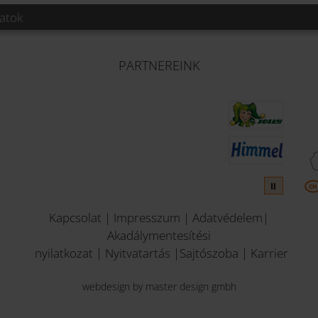
latok
PARTNEREINK
1
⏸
Kapcsolat
|
Impresszum
|
Adatvédelem
|
Akadálymentesítési
nyilatkozat
|
Nyitvatartás
|
Sajtószoba
|
Karrier
webdesign by master design gmbh