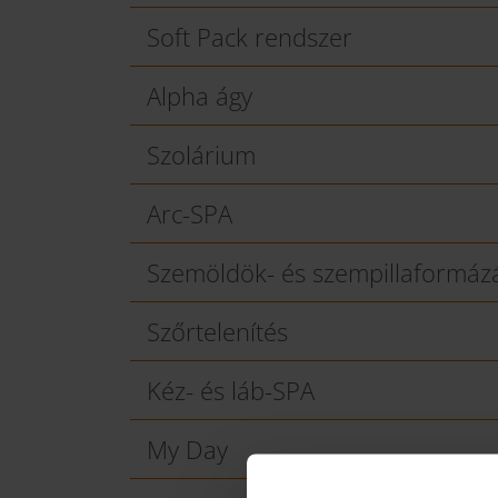
Soft Pack rendszer
Alpha ágy
Szolárium
Arc-SPA
Szemöldök- és szempillaformáz
Szőrtelenítés
Kéz- és láb-SPA
My Day