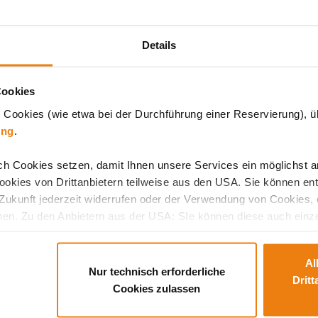
ETIKETT
Details
ontja előtt körülbelül öt perccel érkezzen meg a Massa
Cookies
sságot és az esetleges betegségeket előzetesen jelezze
 Cookies (wie etwa bei der Durchführung einer Reservierung), üb
ung
.
érjük várakozás közben, ne telefonáljon – ez pihenőzón
ch Cookies setzen, damit Ihnen unsere Services ein möglichst 
okies von Drittanbietern teilweise aus den USA. Sie können en
 ruházatban érkezzen hozzánk. Javasoljuk, hogy ékszere
 Zukunft jederzeit widerrufen oder der Verwendung von Cookies, 
chen. Zu den Anbietern aus der USA: SIe können diese auch einz
ass es in den USA kein dem europäischen Datenschutz entsprec
fekte Dienstleistung bieten wollen und andererseits auch die Wah
Al
len.
Nur technisch erforderliche
Drit
Cookies zulassen
nn ist unsere Datenschutzerklärung ein guter Ort, um über die Ve
 nachzulesen.