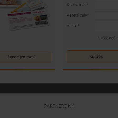
Keresztnév
*
Vezetéknév
*
e-mail
*
*
kötelező 
Rendeljen most
PARTNEREINK