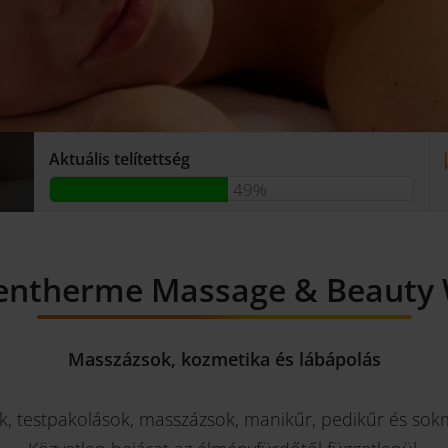
Aktuális telítettség
49%
entherme Massage & Beauty 
Masszázsok, kozmetika és lábápolás
k, testpakolások, masszázsok, manikűr, pedikűr és so