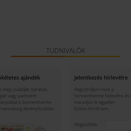
TUDNIVALÓK
ökéletes ajándék
Jelentkezés hírlevélre
e meg családját, barátait,
Regisztráljon most a
égáit vagy partnerét
Sonnentherme hírlevélre, és
ványokkal a Sonnentherme
maradjon le egyetlen
zmannsburg élményfürdőbe.
fontos hírről sem.
Megszólítás