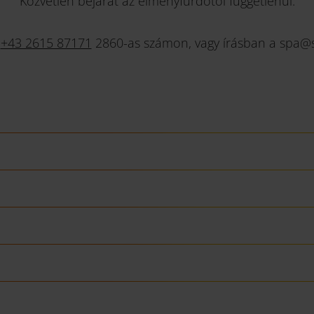
Közvetlen bejárat az élményfürdőtől függetlenül.
a
+43 2615 87171
2860-as számon, vagy írásban a spa@