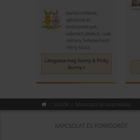
Barkácsötletek,
ajánlatok és
kedvezmények,
valamint játékok, csak
néhány felfedezhető
előny közül.
Látogassa meg Sunny & Pinky
Bunny-t
Szülők
Masszázs és kozmetika
KAPCSOLAT ÉS FORRÓDRÓT