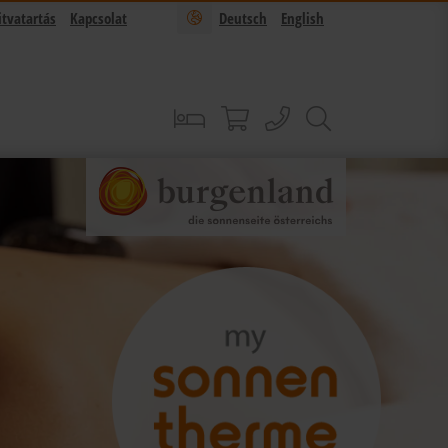
itvatartás
Kapcsolat
Deutsch
English
foglalás
Sonnentherme shop
hívás