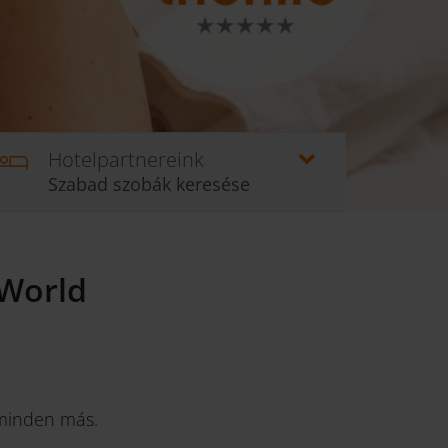
Hotelpartnereink
Szabad szobák keresése
World
kminden más.