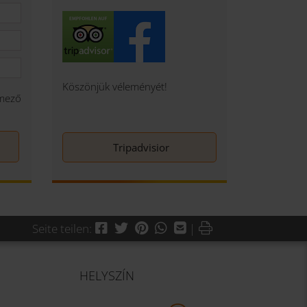
Köszönjük véleményét!
mező
Tripadvisior
Facebook
Twitter
Pinterest
WhatsApp
Mail
Drucken
Seite teilen:
|
HELYSZÍN