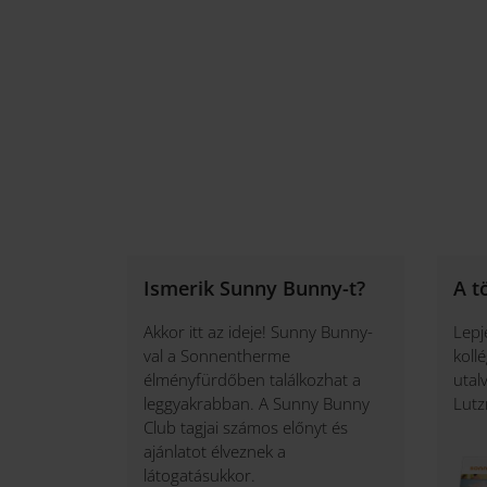
Ismerik Sunny Bunny-t?
A t
Akkor itt az ideje! Sunny Bunny-
Lepj
val a Sonnentherme
koll
élményfürdőben találkozhat a
utal
leggyakrabban. A Sunny Bunny
Lut
Club tagjai számos előnyt és
ajánlatot élveznek a
látogatásukkor.