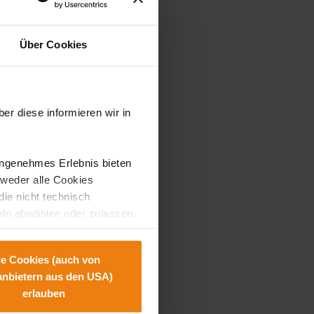
Über Cookies
ge & Beauty World részlegre.
 munkatársainknak.
er diese informieren wir in
a.
angenehmes Erlebnis bieten
tweder alle Cookies
k nélkül érkezzen.
die nicht technisch
eln abwählen oder zulassen.
hendes Schutzniveau gibt und
lmöglichkeit, wie wir dabei
le Cookies (auch von
tanbietern aus den USA)
erlauben
rarbeitung Ihrer Daten, Ihre