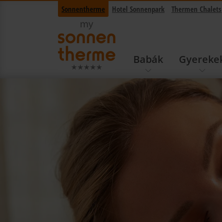
Sonnentherme
Hotel Sonnenpark
Thermen Chalets
Babák
Gyereke
tervező átugrása