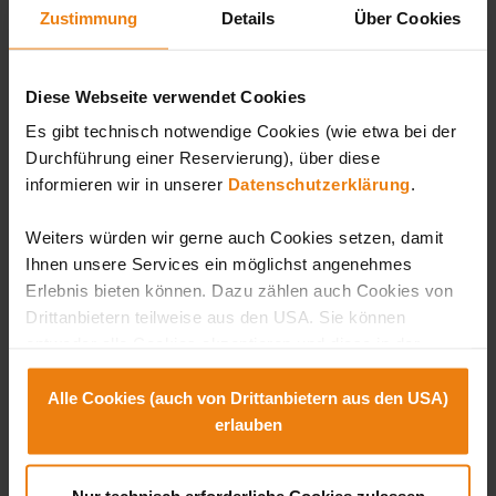
Zustimmung
Details
Über Cookies
Diese Webseite verwendet Cookies
Es gibt technisch notwendige Cookies (wie etwa bei der
Durchführung einer Reservierung), über diese
informieren wir in unserer
Datenschutzerklärung
.
Weiters würden wir gerne auch Cookies setzen, damit
Ihnen unsere Services ein möglichst angenehmes
Erlebnis bieten können. Dazu zählen auch Cookies von
Drittanbietern teilweise aus den USA. Sie können
Rendeljen most
entweder alle Cookies akzeptieren und diese in der
Zukunft jederzeit widerrufen oder der Verwendung von
Cookies, die nicht technisch erforderlich sind,
Alle Cookies (auch von Drittanbietern aus den USA)
widersprechen. Zu den Anbietern aus der USA: SIe
erlauben
Jelentkezés hírlevélre
können diese auch einzeln abwählen oder zulassen. Der
Regisztráljon most a Sonnentherme hírlevélre, és ne
Hintergrund dazu ist, dass es in den USA kein dem