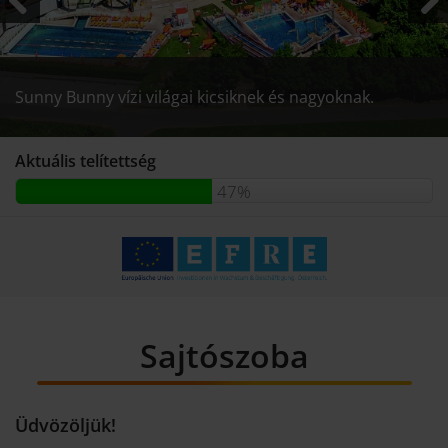
Previous
Next
Sunny Bunny vízi világai kicsiknek és nagyoknak.
Sunny Bunny vízi világai kicsiknek és nagyoknak.
Sunny Bunny vízi világai kicsiknek és nagyoknak.
Aktuális telítettség
47%
Sajtószoba
Üdvözöljük!