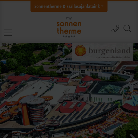
Sonnentherme & szállásajánlataink
hívás
tervező átugrása