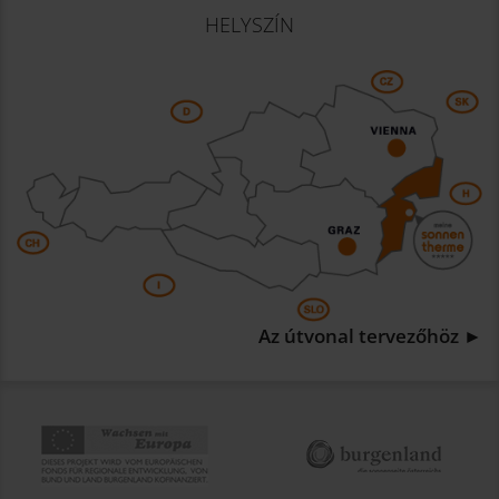
HELYSZÍN
Az útvonal tervezőhöz ►