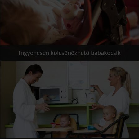
Ingyenesen kölcsönözhető babakocsik