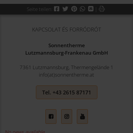
Facebook
Twitter
Pinterest
WhatsApp
Mail
Drucken
Seite teilen:
|
KAPCSOLAT ÉS FORRÓDRÓT
Sonnentherme
Lutzmannsburg-Frankenau GmbH
7361 Lutzmannsburg, Thermengelände 1
info(at)sonnentherme.at
Tel. +43 2615 87171
No news available.