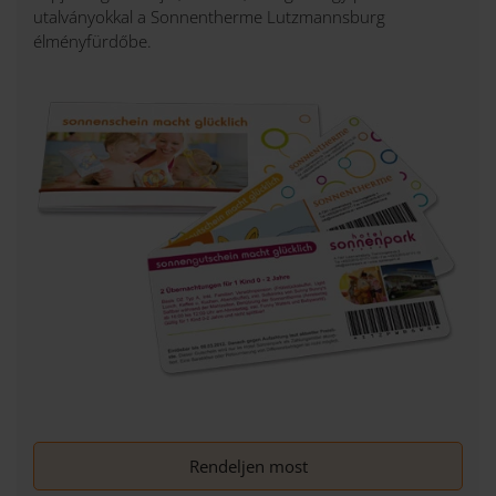
Datenschutzerklärung ein guter Ort, um über die
utalványokkal a Sonnentherme Lutzmannsburg
Verarbeitung Ihrer Daten, Ihre Rechte und unsere
élményfürdőbe.
Pflichten nachzulesen.
Rendeljen most