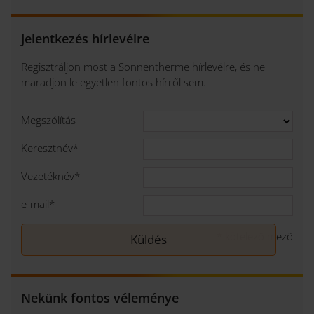
Jelentkezés hírlevélre
Regisztráljon most a Sonnentherme hírlevélre, és ne
maradjon le egyetlen fontos hírről sem.
Megszólítás
Keresztnév
*
Vezetéknév
*
e-mail
*
*
kötelező mező
Nekünk fontos véleménye