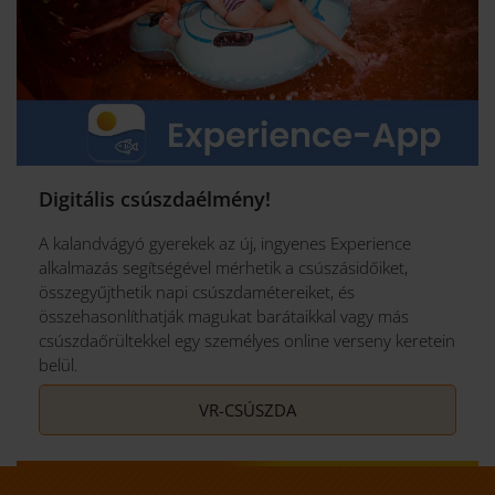
Digitális csúszdaélmény!
A kalandvágyó gyerekek az új, ingyenes Experience
alkalmazás segítségével mérhetik a csúszásidőiket,
összegyűjthetik napi csúszdamétereiket, és
összehasonlíthatják magukat barátaikkal vagy más
csúszdaőrültekkel egy személyes online verseny keretein
belül.
VR-CSÚSZDA