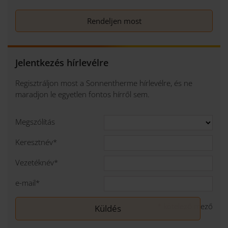
Rendeljen most
Jelentkezés hírlevélre
Regisztráljon most a Sonnentherme hírlevélre, és ne
maradjon le egyetlen fontos hírről sem.
Megszólítás
Keresztnév
*
Vezetéknév
*
e-mail
*
*
kötelező mező