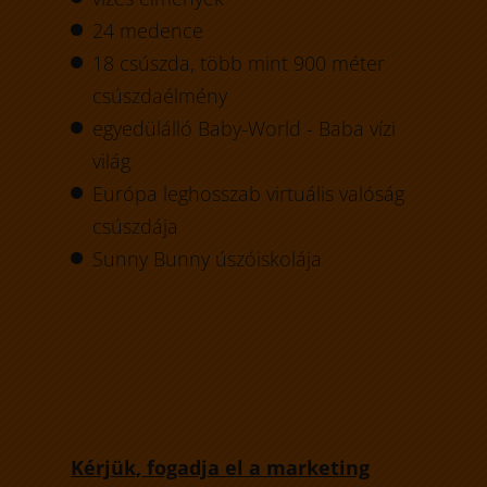
24 medence
18 csúszda, több mint 900 méter
csúszdaélmény
egyedülálló Baby-World - Baba vízi
világ
Európa leghosszab virtuális valóság
csúszdája
Sunny Bunny úszóiskolája
Kérjük, fogadja el a marketing