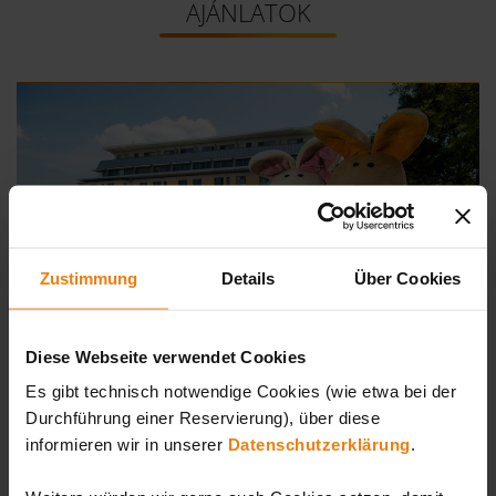
AJÁNLATOK
Zustimmung
Details
Über Cookies
Diese Webseite verwendet Cookies
Es gibt technisch notwendige Cookies (wie etwa bei der
Durchführung einer Reservierung), über diese
HolidayCheck Award
informieren wir in unserer
Datenschutzerklärung
.
Kiválóak vagyunk! A HolidayCheck a Hotel Sonnenpark-
ot aranydíjjal tüntette ki. Ez azt jelenti, hogy ez az egyik