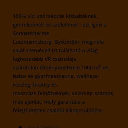
100% vízi szórakozás kisbabáknak,
gyerekeknek és szüleiknek - ezt ígéri a
Sonnentherme
Lutzmannsburg. Győződjön meg róla
saját szemével! Itt található a világ
leghosszabb VR csúszdája,
számtalan élménymedence 1000 m²-en,
baba- és gyermekszauna, wellness-
részleg, beauty és
masszázs felnőtteknek, valamint számos
más ajánlat, mely garantála a
felejthetetlen családi kikapcsolódást.
vizes élmények