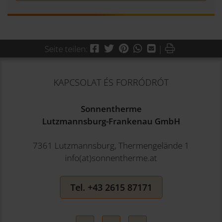
Facebook
Twitter
Pinterest
WhatsApp
Mail
Drucken
Seite teilen:
|
KAPCSOLAT ÉS FORRÓDRÓT
Sonnentherme
Lutzmannsburg-Frankenau GmbH
7361 Lutzmannsburg, Thermengelände 1
info(at)sonnentherme.at
Tel. +43 2615 87171