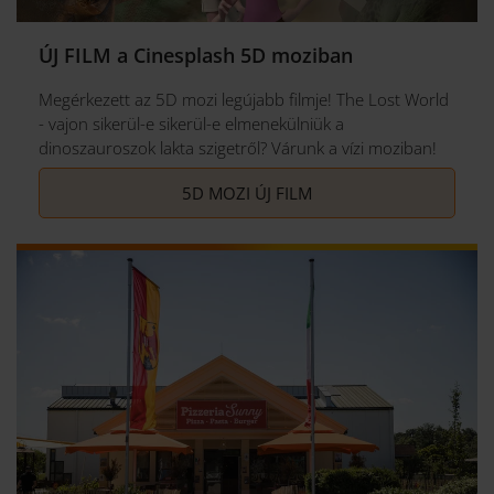
ÚJ FILM a Cinesplash 5D moziban
Megérkezett az 5D mozi legújabb filmje! The Lost World
- vajon sikerül-e sikerül-e elmenekülniük a
dinoszauroszok lakta szigetről? Várunk a vízi moziban!
5D MOZI ÚJ FILM