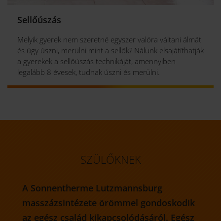
Sellőúszás
Melyik gyerek nem szeretné egyszer valóra váltani álmát
és úgy úszni, merülni mint a sellők? Nálunk elsajátíthatják
a gyerekek a sellőúszás technikáját, amennyiben
legalább 8 évesek, tudnak úszni és merülni.
SZÜLŐKNEK
A Sonnentherme Lutzmannsburg
masszázsintézete örömmel gondoskodik
az egész család kikapcsolódásáról. Egész