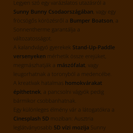
Legyen szó egy varázslatos utazásról a
Sunny Bunny Csodaországában
, vagy egy
fröcsögős körözésről a
Bumper Boatson
, a
Sonnentherme garantálja a
változatosságot.
A kalandvágyó gyerekek
Stand-Up-Paddle
versenyeken
mérhetik össze erejüket,
megmászhatják a
mászófalat
, vagy
leugorhatnak a toronyból a medencébe.
A kreatívak hatalmas
homokvárakat
építhetnek
, a pancsolni vágyók pedig
bármikor csobbanhatnak.
Egy különleges élmény vár a látogatókra a
Cinesplash 5D
moziban: Ausztria
leglátványosabb
5D vízi mozija
Sunny