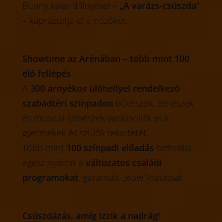
Bunny kalandfilmjével –
„A varázs-csúszda”
– kápráztatja el a nézőket.
Showtime az Arénában – több mint 100
élő fellépés
A
300 árnyékos ülőhellyel rendelkező
szabadtéri színpadon
bűvészek, zenészek
és musical-színészek varázsolják el a
gyermekek és szülők tekintetét.
Több mint
100 színpadi előadás
biztosítja
egész nyáron a
változatos családi
programokat
, garantált „wow”-hatással.
Csúszdázás, amíg izzik a nadrág!