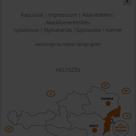
⏸
Kapcsolat
|
Impresszum
|
Adatvédelem
|
Akadálymentesítési
nyilatkozat
|
Nyitvatartás
|
Sajtószoba
|
Karrier
webdesign by master design gmbh
HELYSZÍN