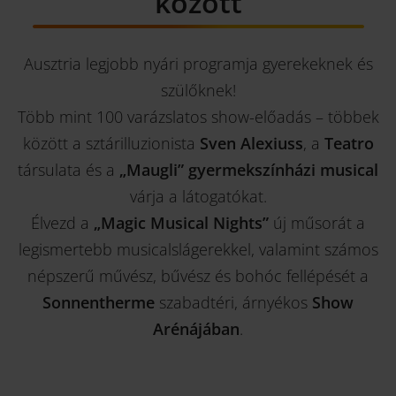
között
Ausztria legjobb nyári programja gyerekeknek és
szülőknek!
Több mint 100 varázslatos show-előadás – többek
között a sztárilluzionista
Sven Alexiuss
, a
Teatro
társulata és a
„Maugli” gyermekszínházi musical
várja a látogatókat.
Élvezd a
„Magic Musical Nights”
új műsorát a
legismertebb musicalslágerekkel, valamint számos
népszerű művész, bűvész és bohóc fellépését a
Sonnentherme
szabadtéri, árnyékos
Show
Arénájában
.