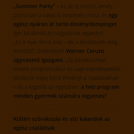
„Summer Party”
– ez az új mottó, amely
pontosan a vakáció kezdetén indul, és
egy
egész nyáron át tartó élménydömpinget
ígér kicsiknek és nagyoknak egyaránt.
„Ez a nyár forró lesz – de a kínálatunk még
forróbb!”, örvendezik
Werner Cerutti
ügyvezető igazgató
. „Új attrakciókkal,
kreatív programokkal és napi eseményekkel
kínálunk teljes körű élményt a családoknak
– és a legjobb az egészben:
a heti program
minden gyermek számára ingyenes!
”
Kültéri szórakozás és vízi kalandok az
egész családnak