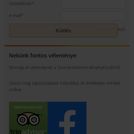
Vezetéknév
*
e-mail
*
*
kötelező mező
Nekünk fontos véleménye
Mondja el véleméynét a Sonnentherme élményfürdőről.
Ossza meg tapasztalatait másokkal, és értékeljen minket
online: