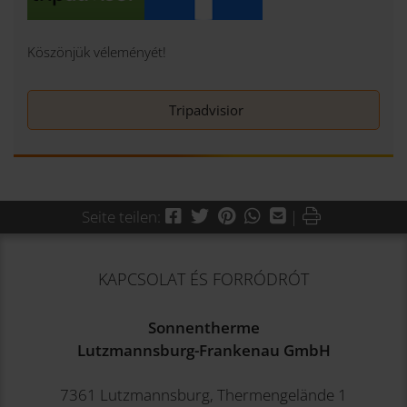
Köszönjük véleményét!
Tripadvisior
Facebook
Twitter
Pinterest
WhatsApp
Mail
Drucken
Seite teilen:
|
KAPCSOLAT ÉS FORRÓDRÓT
Sonnentherme
Lutzmannsburg-Frankenau GmbH
7361 Lutzmannsburg, Thermengelände 1