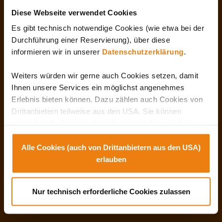
Diese Webseite verwendet Cookies
heti programokhoz
Tovább a
Es gibt technisch notwendige Cookies (wie etwa bei der
Durchführung einer Reservierung), über diese
informieren wir in unserer
Datenschutzerklärung
.
a színpadi műsorprogramhoz
Tovább
Weiters würden wir gerne auch Cookies setzen, damit
Ihnen unsere Services ein möglichst angenehmes
(német nyelven)
Erlebnis bieten können. Dazu zählen auch Cookies von
Drittanbietern teilweise aus den USA. Sie können
entweder alle Cookies akzeptieren und diese in der
Zukunft jederzeit widerrufen oder der Verwendung von
Cookies, die nicht technisch erforderlich sind,
Alle Cookies (auch von Drittanbietern aus den USA)
widersprechen. Zu den Anbietern aus der USA: SIe
erlauben
können diese auch einzeln abwählen oder zulassen. Der
Hintergrund dazu ist, dass es in den USA kein dem
Kérjük, fogadja el a marketing
Nur technisch erforderliche Cookies zulassen
europäischen Datenschutz entsprechendes
sütiket a videó megtekintéséhez.
Schutzniveau gibt und wir einerseits Ihnen eine perfekte
Dienstleistung bieten wollen und andererseits auch die