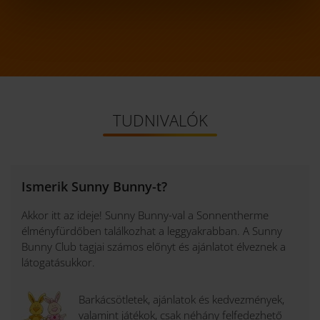
Wahlmöglichkeit, wie wir dabei mit Ihren Daten umgehen
sollen.
Sollten Sie Fragen haben, dann ist unsere
Datenschutzerklärung ein guter Ort, um über die
Verarbeitung Ihrer Daten, Ihre Rechte und unsere
Pflichten nachzulesen.
TUDNIVALÓK
Ismerik Sunny Bunny-t?
Akkor itt az ideje! Sunny Bunny-val a Sonnentherme
élményfürdőben találkozhat a leggyakrabban. A Sunny
Bunny Club tagjai számos előnyt és ajánlatot élveznek a
látogatásukkor.
Barkácsötletek, ajánlatok és kedvezmények,
valamint játékok, csak néhány felfedezhető